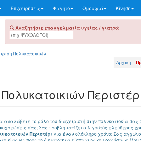
Επιχειρήσεις
Φαγητό
Ομορφιά
Κίνηση
Αναζητήστε επαγγελματία υγείας / γιατρό:
ίριση Πολυκατοικιών
Αρχική
Π
 Πολυκατοικιών Περιστέρ
α αναλάβετε το ρόλο του διαχειριστή στην πολυκατιοκία σας 
υποχρεώσεις σας; Σας προβληματίζει ο λιγοστός ελεύθερος χρ
λυκατοικιών Περιστέρι
για έναν ολόκληρο χρόνο; Σας αγχών
οικίας ως προς τη δυνατότητα είσπραξης κοινοχρήστων; Μην π