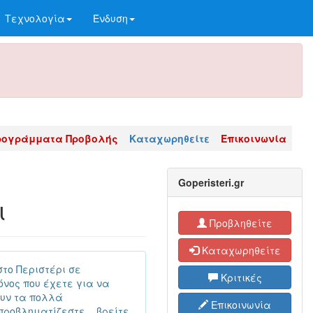
Τεχνολογία
Ένδυση
ρογράμματα Προβολής
Καταχωρηθείτε
Επικοινωνία
Goperisteri.gr
ι
Προβληθείτε
Καταχωρηθείτε
στο Περιστέρι σε
Κριτικές
όνος που έχετε για να
ουν τα πολλά
Επικοινωνία
ροβληματίζεστε ...βρείτε