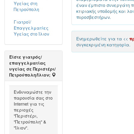
Υγείας στη
έναν έμπιστο συνεργάτη π
Πετρούπολη
κτιριακής υποδομής και 
πυροσβεστήρων.
Γιατροί/
Επαγγελματίες
Υγείας στο Ίλιον
Ενημερωθείτε για τα <<
π
συγκεκριμένη κατηγορία.
Είστε γιατρός/
επαγγελματίας
υγείας σε Περιστέρι/
Πετρούπολη/Ίλιον;
Ενδυναμώστε την
παρουσία σας στο
Internet για τις
περιοχές
"Περιστέρι,
"Πετρούπολη" &
"Ίλιον".