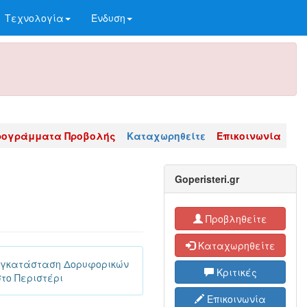
Τεχνολογία
Ένδυση
ρογράμματα Προβολής
Καταχωρηθείτε
Επικοινωνία
Goperisteri.gr
Προβληθείτε
Καταχωρηθείτε
Εγκατάσταση Δορυφορικών
Κριτικές
το Περιστέρι
Επικοινωνία