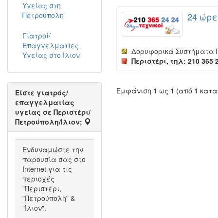
Υγείας στη
Πετρούπολη
24 ώρε
Γιατροί/
Επαγγελματίες
Δορυφορικά Συστήματα 
Υγείας στο Ίλιον
Περιστέρι, τηλ: 210 365 
Εμφάνιση
1
ως
1
(από
1
κατα
Είστε γιατρός/
επαγγελματίας
υγείας σε Περιστέρι/
Πετρούπολη/Ίλιον;
Ενδυναμώστε την
παρουσία σας στο
Internet για τις
περιοχές
"Περιστέρι,
"Πετρούπολη" &
"Ίλιον".