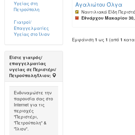
Υγείας στη
Αγαλιώτου Όλγα
Πετρούπολη
Ναυτιλιακά Είδη Περιστ
Εθνάρχου Μακαρίου 30, 
Γιατροί/
Επαγγελματίες
Υγείας στο Ίλιον
Εμφάνιση
1
ως
1
(από
1
κατα
Είστε γιατρός/
επαγγελματίας
υγείας σε Περιστέρι/
Πετρούπολη/Ίλιον;
Ενδυναμώστε την
παρουσία σας στο
Internet για τις
περιοχές
"Περιστέρι,
"Πετρούπολη" &
"Ίλιον".