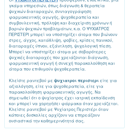
γκάμα υπηρεσιών, όπως διάγνωση & θεραπεία
ψυχικών διαταραχών, συνταγογράφηση
φαρμακευτικής αγωγής, ψυχοθεραπεία και
συμβουλευτική, πρόληψη και διαχείριση χρόνιων ή
βαριών ψυχικών προβλημάτων, κ.α. Ο ΨΥΧΙΑΤΡΟΣ
ΠΕΡΙΣΤΕΡΙ μπορεί να υποστηρίξει άτομα που βιώνουν
στρες, άγχος, κατάθλιψη, φοβίες, κρίσεις πανικού,
διαταραχές ύπνου, εξάντληση, ψυχολογική πίεση.
Μπορεί να υποστηρίξει άτομα με σοβαρότερες
ψυχικές διαταραχές που χρειάζονται διάγνωση,
φαρμακευτική αγωγή ή συνεχή παρακολούθηση και
άτομα που επιθυμούν ψυχοθεραπεία.
Κλείστε ραντεβού με
ψυχιατροι περιστερι
είτε για
αξιολόγηση, είτε για ψυχοθεραπεία, είτε για
παρακολούθηση φαρμακευτικής αγωγής. Να
σημειωθεί ότι ο ψυχίατρος έχει ιατρική εκπαίδευση
και μπορεί να χορηγήσει φάρμακα όταν χρειάζεται.
Κλείστε ραντεβού με Ψυχίατρος Περιστέρι όταν
κάποιες δυσκολίες αρχίζουν να επηρεάζουν
ουσιαστικά την καθημερινότητά σας.