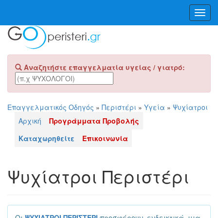
Toggl
Navig
Αναζητήστε επαγγελματία υγείας / γιατρό:
Επαγγελματικός Οδηγός
»
Περιστέρι
»
Υγεία
»
Ψυχίατροι
Αρχική
Προγράμματα Προβολής
Καταχωρηθείτε
Επικοινωνία
Ψυχίατροι Περιστέρι
Οι
ΨΥΧΙΑΤΡΟΙ ΠΕΡΙΣΤΕΡΙ
προσφέρουν, ενδεικτικά, μια