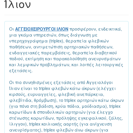
Ίλιον
Οι
ΑΓΓΕΙΟΧΕΙΡΟΥΡΓΟΙ ΙΛΙΟΝ
προσφέρουν, ενδεικτικά,
μια γκάμα υπηρεσιών, όπως διάγνωση με
υπερηχογράφημα (triplex), θεραπεία φλεβικών
παθήσεων, αντιμετώπιση αρτηριακών παθήσεων,
ενδαγγειακές παρεμβάσεις, θεραπεία διαβητικού
ποδιού, εκτίμηση και παρακολούθηση ανευρυσμάτων
και λεμφικών προβλημάτων, και λοιπές λειτουργικές
εξετάσεις.
Οι πιο συνηθισμένες εξετάσεις από Αγγειολόγοι
Ίλιον είναι το triplex φλεβών κάτω άκρων (ελέγχει
κιρσούς, ευρυαγγείες, φλεβική ανεπάρκεια,
φλεβίτιδα, θρόμβωση), το triplex αρτηριών κάτω άκρων
(για πόνο στη βάδιση, κρύα πόδια, μούδιασμα), triplex
καρωτίδων & σπονδυλικών αρτηριών (για έλεγχο
στένωσης καρωτίδων, πρόληψης εγκεφαλικού, ζάλης,
ίλιγγου), triplex κοιλιακής αορτής (για ανίχνευση
ανευρίσματος), triplex φλεβών άνω άκρων (για